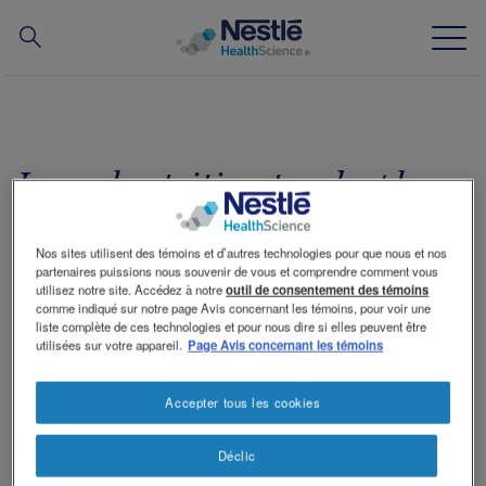
Recherche
Skip
to
main
Notre expertise
content
La malnutrition touche plus
Nos marques
souvent les personnes âgées
Nos sites utilisent des témoins et d’autres technologies pour que nous et nos
À propos de nous
partenaires puissions nous souvenir de vous et comprendre comment vous
utilisez notre site. Accédez à notre
outil de consentement des témoins
comme indiqué sur notre page Avis concernant les témoins, pour voir une
Nos ressources humaines
liste complète de ces technologies et pour nous dire si elles peuvent être
utilisées sur votre appareil.
Page Avis concernant les témoins
Nos investissements et nos partenariats
Accepter tous les cookies
Déclic
MALNUTRITION
Contactez nous
Contact