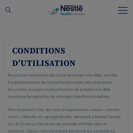
Recherche
Skip
to
main
Notre expertise
content
CONDITIONS
Nos marques
D’UTILISATION
À propos de nous
Nous vous remercions de visiter le présent site Web. Veuillez
lire attentivement les modalités énoncées dans le présent
Nos ressources humaines
document, puisque toute utilisation du présent site Web
constitue l’acceptation de votre part desdites modalités.
Nos investissements et nos partenariats
Dans le présent site, les mots et expressions «nous», «notre»,
«nos», «Nestlé» et «groupe Nestlé» renvoient à Nestlé Canada
Inc. et à l’une ou l’autre de ses sociétés affiliées selon le
Contactez nous
Contact
contexte. «Vous» renvoie à toute personne qui consulte ou