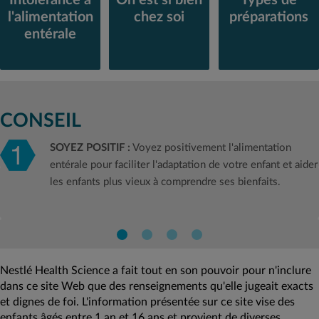
Types de
l'alimentation
chez soi
préparations
entérale
Ce n'est pas
Il existe des
Il existe une
parce que votre
moyens simples
vaste gamme de
enfant est
de s'adapter à
préparations
CONSEIL
alimenté par voie
l'alimentation
entérales. En
entérale qu'il est
entérale à
savoir plus.
SOYEZ POSITIF :
Voyez positivement l'alimentation
normal qu'il se
domicile.
sente indisposé
Découvrez-les.
entérale pour faciliter l'adaptation de votre enfant et aider
pendant et après
les enfants plus vieux à comprendre ses bienfaits.
ses séances
d'alimentation.
Nestlé Health Science a fait tout en son pouvoir pour n'inclure
dans ce site Web que des renseignements qu'elle jugeait exacts
et dignes de foi. L'information présentée sur ce site vise des
enfants âgés entre 1 an et 16 ans et provient de diverses