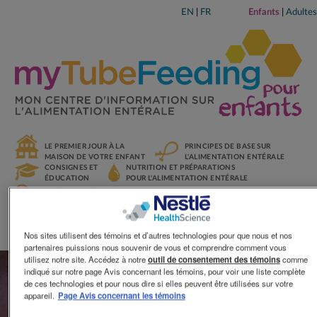
EN
|
FR
Enfants
|
Adultes
LE PREMIER JOUR À LA
PRINCIPES DE BASE SUR
MAISON DE VOTRE ENFANT
L'ALIMENTATION ENTÉRALE
CONSIGNES ET
NUTRITION ET PRÉPARATIONS
ÉDUCATION
POUR L'ALIMENTATION ENTÉRALE
INTOLÉRANCE À L'ALIMENTATION
ET RÉSOLUTION DES PROBLÈMES
Nos sites utilisent des témoins et d’autres technologies pour que nous et nos
partenaires puissions nous souvenir de vous et comprendre comment vous
utilisez notre site. Accédez à notre
outil de consentement des témoins
comme
indiqué sur notre page Avis concernant les témoins, pour voir une liste complète
Le premier jour à la
de ces technologies et pour nous dire si elles peuvent être utilisées sur votre
maison de votre
appareil.
Page Avis concernant les témoins
enfant