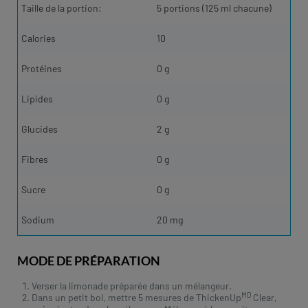
Taille de la portion:
5 portions (125 ml chacune)
Calories
10
Protéines
0 g
Lipides
0 g
Glucides
2 g
Fibres
0 g
Sucre
0 g
Sodium
20 mg
MODE DE PRÉPARATION
Verser la limonade préparée dans un mélangeur.
MD
Dans un petit bol, mettre 5 mesures de ThickenUp
Clear,