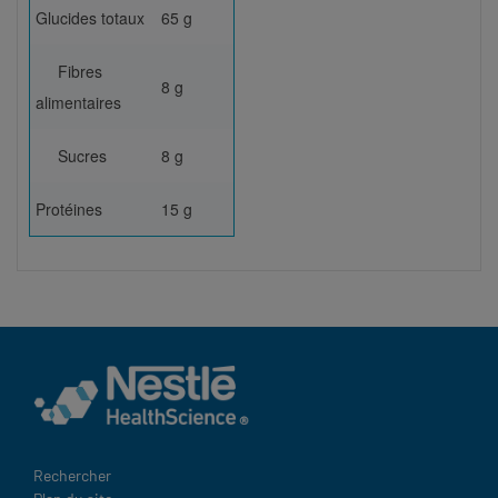
Glucides totaux
65 g
Fibres
8 g
alimentaires
Sucres
8 g
Protéines
15 g
Terms
Rechercher