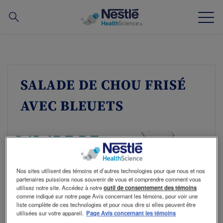
Recherche
Skip
to
main
Notre expertise
content
SALADE DE CHOU FRISÉ
Nos marques
AVEC BLEUETS
À propos de nous
SALADE DE
Nos ressources humaines
Nos investissements et nos partenariats
CHOU
Nos sites utilisent des témoins et d’autres technologies pour que nous et nos
partenaires puissions nous souvenir de vous et comprendre comment vous
utilisez notre site. Accédez à notre
outil de consentement des témoins
comme indiqué sur notre page Avis concernant les témoins, pour voir une
FRISÉ AVEC
liste complète de ces technologies et pour nous dire si elles peuvent être
Contactez nous
Contact
utilisées sur votre appareil.
Page Avis concernant les témoins