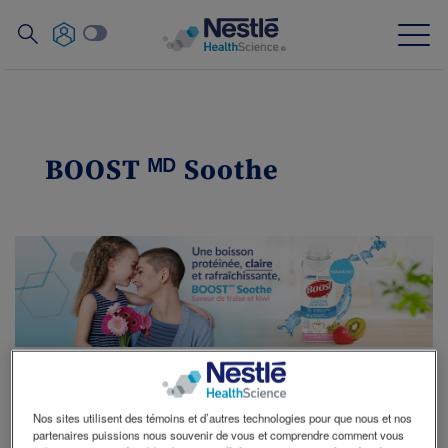
Recherche
Skip
to
main
Notre expertise
content
BOOST ᴹᴰ Soothe
Nos marques
À propos de nous
Nos ressources humaines
Nos investissements et nos partenariats
®
BOOST
Nos sites utilisent des témoins et d’autres technologies pour que nous et nos
Contactez nous
Contact
partenaires puissions nous souvenir de vous et comprendre comment vous