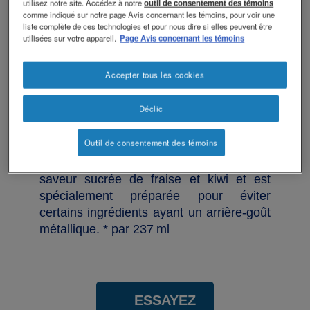
revamp
utilisez notre site. Accédez à notre
outil de consentement des témoins
Soothe
Changer de thème
comme indiqué sur notre page Avis concernant les témoins, pour voir une
liste complète de ces technologies et pour nous dire si elles peuvent être
utilisées sur votre appareil.
Page Avis concernant les témoins
Accepter tous les cookies
BOOST Soothe est une boisson nutritive
claire et rafraîchissante qui contient
Déclic
10 grammes d’isolat de protéines de
lactosérum* et est sans graisse et sans
Outil de consentement des témoins
sodium*, sans colorants, arômes ni
édulcorants artificiels. Elle est offerte en
saveur sucrée de fraise et kiwi et est
spécialement préparée pour éviter
certains ingrédients ayant un arrière-goût
métallique. * par 237 ml
ESSAYEZ